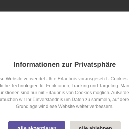
ister finden
für Talente
für Unternehme
Deine Vortei
Informationen zur Privatsphäre
hr als 10x angerufen zu werden, damit du gefragt w
se Website verwendet - Ihre Erlaubnis vorausgesetzt - Cookies
ersonaldienstleistungsunternehmen, welches wirklich 
liche Technologien für Funktionen, Tracking und Targeting. Ma
weiterzukommen.
unktionen sind nur mit Erlaubnis von Cookies möglich. Außerd
nte und Kundenunternehmen kostenfrei Personaldie
brauchen wir Ihr Einverständnis um Daten zu sammeln, auf dere
Spezialisierung etc. filtern und Deinen PDL direkt ko
Grundlage wir diese Website weiter verbessern.
D.h., dass jede/r hier ihre/seine Erfahrung teilen k
Alle akzeptieren
Alle ablehnen