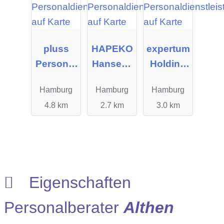
pluss
HAPEKO
expertum
Personal
Hanseati
Holding
manage
sches
GmbH
Hamburg
Hamburg
Hamburg
ment
Personal
4.8 km
2.7 km
3.0 km
GmbH
kontor
Deutschl
and
GmbH
Eigenschaften
Personalberater
Althen