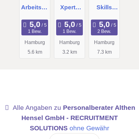
Arbeitsve
Xperts
Skills
rmittlung
GmbH
GmbH &
&
Co. KG
1 Bew.
1 Bew.
2 Bew.
Personal
Hamburg
Hamburg
Hamburg
beratung
5.6 km
3.2 km
7.3 km
Alle Angaben zu
Personalberater Althen
Hensel GmbH - RECRUITMENT
SOLUTIONS
ohne Gewähr