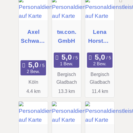
Axel
tw.con.
Lena
Schwartz
GmbH
Horstma
People
nn - Find
Manage
The Best
1 Bew.
2 Bew.
ment
Recruit
2 Bew.
Bergisch
Bergisch
GmbH
Köln
Gladbach
Gladbach
4.4 km
13.3 km
11.4 km