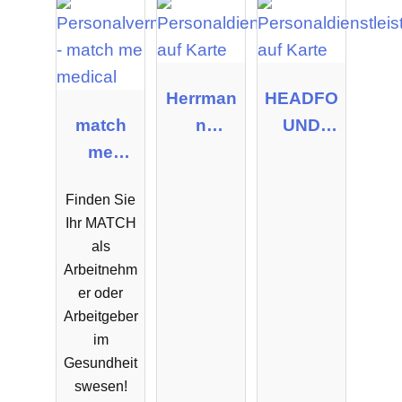
Herrman
HEADFO
match
n
UND
me
Personal
GmbH
medical
dienste
Finden Sie
GmbH
Ihr MATCH
als
Arbeitnehm
er oder
Arbeitgeber
im
Gesundheit
swesen!