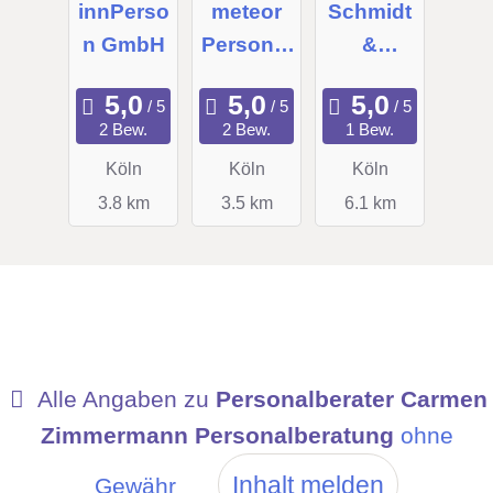
innPerso
meteor
Schmidt
n GmbH
Personal
&
dienste
Schmidt
AG & Co.
Personal
2 Bew.
2 Bew.
1 Bew.
KGaA
beratung
Köln
Köln
Köln
GmbH
3.8 km
3.5 km
6.1 km
Alle Angaben zu
Personalberater Carmen
Zimmermann Personalberatung
ohne
Inhalt melden
Gewähr