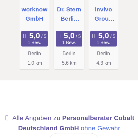
worknow
Dr. Stern
invivo
GmbH
Berlin
Group
GmbH
GmbH
Personal
1 Bew.
1 Bew.
1 Bew.
dienstlei
Berlin
Berlin
Berlin
stungen
1.0 km
5.6 km
4.3 km
Alle Angaben zu
Personalberater Cobalt
Deutschland GmbH
ohne Gewähr