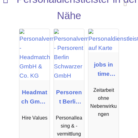
Nähe
jobs in
time
medical
Zeitarbeit
Headmat
Persoren
GmbH
ohne
ch GmbH
t Berlin
Nebenwirku
& Co. KG
Schwarz
ngen
Hire Values
Personallea
er GmbH
sing & -
vermittlung