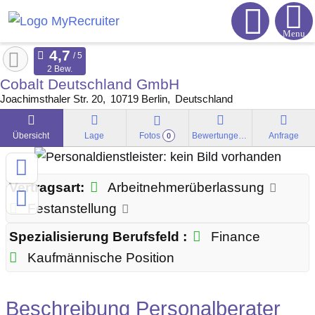
Menu
2 Bew.
Cobalt Deutschland GmbH
Joachimsthaler Str. 20
10719
Berlin
Deutschland
Übersicht
Lage
Fotos
Bewertungen
Anfrage
0
Vertragsart:
Arbeitnehmerüberlassung
Festanstellung
Spezialisierung Berufsfeld :
Finance
Kaufmännische Position
Beschreibung Personalberater