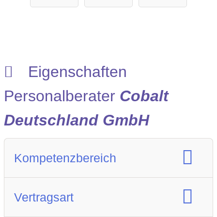
GmbH
g GmbH
Eigenschaften
Personalberater
Cobalt
Deutschland GmbH
Kompetenzbereich
Spezialisierung Berufsfeld :
Vertragsart
Finance
Kaufmännische Position