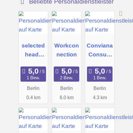
Beliebte Personaldienstleister
selected
Workcon
Conviana
heads
nection
Consulti
GmbH
ng GmbH
1 Bew.
2 Bew.
1 Bew.
Berlin
Berlin
Berlin
0.4 km
6.0 km
4.3 km