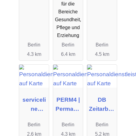
für die
Bereiche
Gesundheit,
Pflege und
Erziehung
Berlin
Berlin
Berlin
4.3 km
6.4 km
4.5 km
serviceli
PERM4 |
DB
ne
Permane
Zeitarbeit
Verwaltu
nt
GmbH
Berlin
Berlin
Berlin
ngs
Recruitin
2.6 km
4.3 km
5.2 km