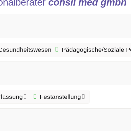
onalberater
consil med gmbh
Gesundheitswesen
Pädagogische/Soziale Po
rlassung
Festanstellung