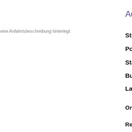
A
eine Anfahrtsbeschreibung hinterlegt.
S
Po
St
B
L
Or
Re