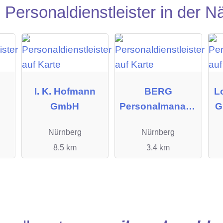
Personaldienstleister in der N
I. K. Hofmann
BERG
L
GmbH
Personalmanage
G
ment GmbH
Nürnberg
Nürnberg
8.5 km
3.4 km