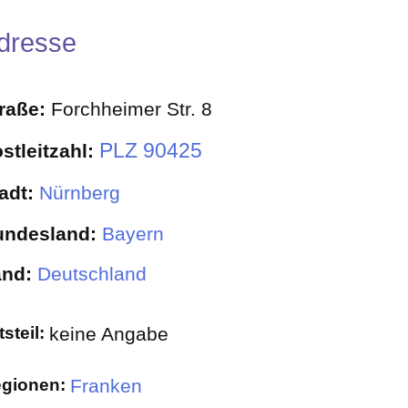
dresse
traße:
Forchheimer Str. 8
PLZ 90425
stleitzahl:
adt:
Nürnberg
undesland:
Bayern
and:
Deutschland
tsteil:
keine Angabe
gionen:
Franken