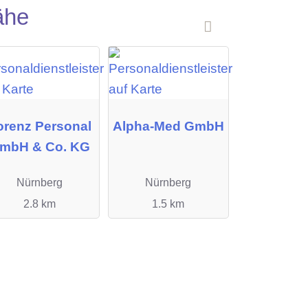
ähe
orenz Personal
Alpha-Med GmbH
mbH & Co. KG
Nürnberg
Nürnberg
2.8 km
1.5 km