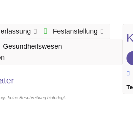
berlassung
Festanstellung
K
Gesundheitswesen
on
ater
Te
rags keine Beschreibung hinterlegt.