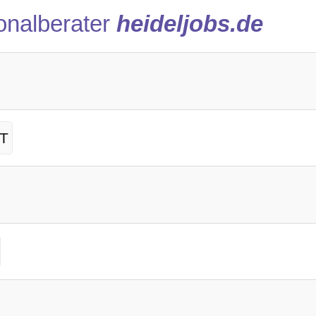
onalberater
heideljobs.de
IT