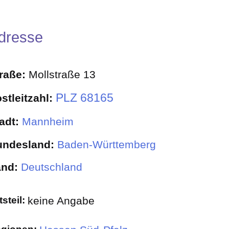
dresse
traße:
Mollstraße 13
PLZ 68165
stleitzahl:
adt:
Mannheim
undesland:
Baden-Württemberg
and:
Deutschland
tsteil:
keine Angabe
gionen: