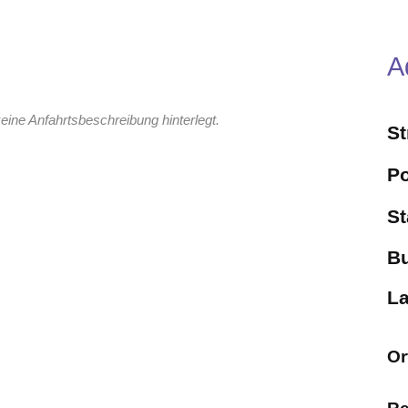
A
eine Anfahrtsbeschreibung hinterlegt.
S
Po
St
B
L
Or
Re