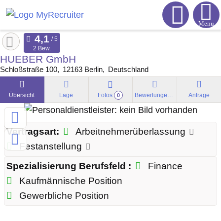
Menu
2 Bew.
HUEBER GmbH
Schloßstraße 100
12163
Berlin
Deutschland
Übersicht
Lage
Fotos
Bewertungen
Anfrage
0
Vertragsart:
Arbeitnehmerüberlassung
Festanstellung
Spezialisierung Berufsfeld :
Finance
Kaufmännische Position
Gewerbliche Position