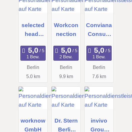
selected
Workcon
Conviana
heads
nection
Consulti
GmbH
ng GmbH
1 Bew.
2 Bew.
1 Bew.
Berlin
Berlin
Berlin
5.0 km
9.9 km
7.6 km
worknow
Dr. Stern
invivo
GmbH
Berlin
Group