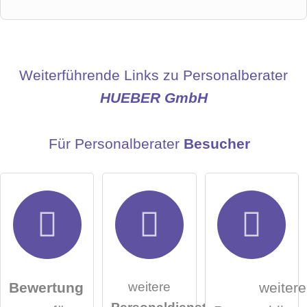
Vorname
Name
Weiterführende Links zu Personalberater
HUEBER GmbH
E-Mail-Adresse (wird nicht veröffentlicht)
Für Personalberater
Besucher
Hiermit akzeptiere ich die
AGB
.
weitere
Bewertung
weitere
Personaldienstleister