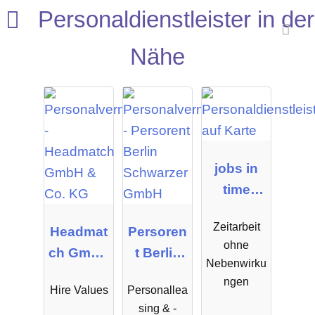
Personaldienstleister in der
Nähe
jobs in
time
medical
Zeitarbeit
Headmat
Persoren
GmbH
ohne
ch GmbH
t Berlin
Nebenwirku
& Co. KG
Schwarz
ngen
Hire Values
Personallea
er GmbH
sing & -