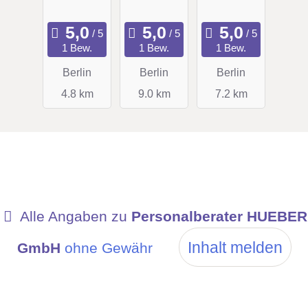
GmbH
GmbH
Personal
1 Bew.
1 Bew.
1 Bew.
dienstlei
Berlin
Berlin
Berlin
stungen
4.8 km
9.0 km
7.2 km
Alle Angaben zu
Personalberater HUEBER
Inhalt melden
GmbH
ohne Gewähr