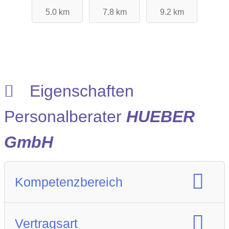
ngs
Recruitin
5.0 km
7.8 km
9.2 km
GmbH
g GmbH
Eigenschaften
Personalberater
HUEBER
GmbH
Kompetenzbereich
Spezialisierung Berufsfeld :
Vertragsart