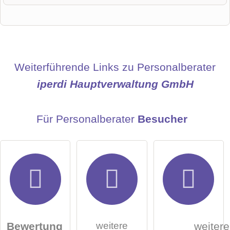
Vorname
Name
Weiterführende Links zu Personalberater
iperdi Hauptverwaltung GmbH
E-Mail-Adresse (wird nicht veröffentlicht)
Für Personalberater
Besucher
Hiermit akzeptiere ich die
AGB
.
weitere
Bewertung
weitere