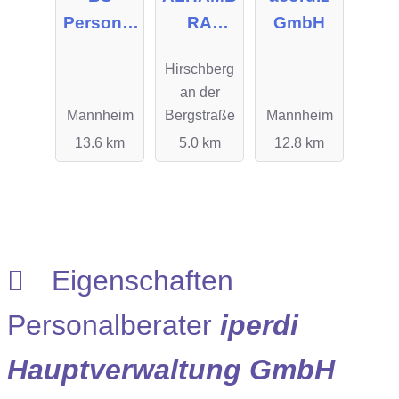
Personal
RA
GmbH
service
INTERNA
Hirschberg
TIONAL
an der
Mannheim
Bergstraße
Mannheim
13.6 km
5.0 km
12.8 km
Eigenschaften
Personalberater
iperdi
Hauptverwaltung GmbH