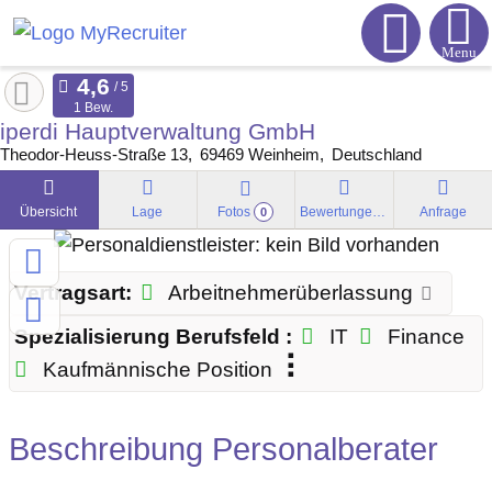
Menu
1 Bew.
iperdi Hauptverwaltung GmbH
Theodor-Heuss-Straße 13
69469
Weinheim
Deutschland
Übersicht
Lage
Fotos
Bewertungen
Anfrage
0
Vertragsart:
Arbeitnehmerüberlassung
Spezialisierung Berufsfeld :
IT
Finance
Kaufmännische Position
Beschreibung Personalberater