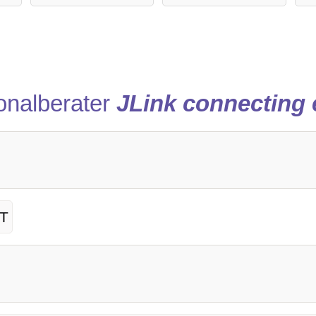
onalberater
JLink connecting
IT