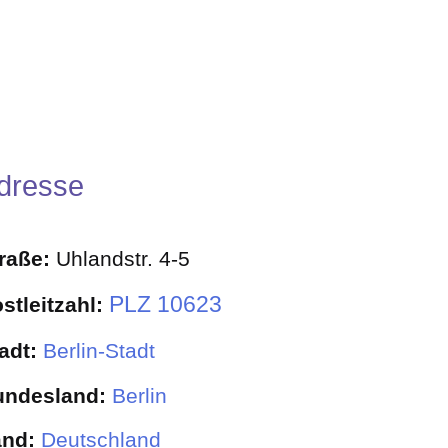
dresse
traße:
Uhlandstr. 4-5
PLZ 10623
stleitzahl:
adt:
Berlin-Stadt
undesland:
Berlin
and:
Deutschland