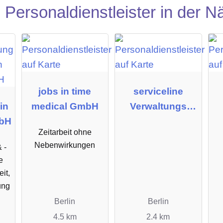
Personaldienstleister in der N
jobs in time
serviceline
in
medical GmbH
Verwaltungs
bH
GmbH
Re
Zeitarbeit ohne
Nebenwirkungen
 -
e
it,
ung
Berlin
Berlin
4.5 km
2.4 km