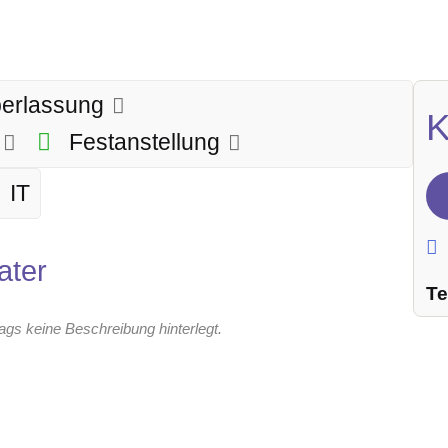
berlassung
K
g
Festanstellung
IT
ater
Te
rags keine Beschreibung hinterlegt.