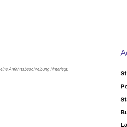
A
eine Anfahrtsbeschreibung hinterlegt.
S
Po
St
B
L