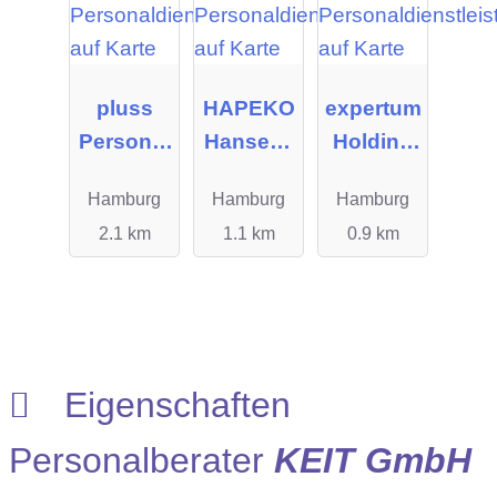
pluss
HAPEKO
expertum
Personal
Hanseati
Holding
manage
sches
GmbH
Hamburg
Hamburg
Hamburg
ment
Personal
2.1 km
1.1 km
0.9 km
GmbH
kontor
Deutschl
and
GmbH
Eigenschaften
Personalberater
KEIT GmbH