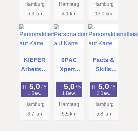
Hamburg
Hamburg
Hamburg
6.3 km
4.1 km
13.0 km
KIEFER
6PAC
Facts &
Arbeitsve
Xperts
Skills
rmittlung
GmbH
GmbH &
&
Co. KG
1 Bew.
1 Bew.
2 Bew.
Personal
Hamburg
Hamburg
Hamburg
beratung
3.7 km
5.5 km
5.8 km