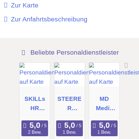
Zur Karte
Zur Anfahrtsbeschreibung
Beliebte Personaldienstleister
SKILLs
STEERE
MD
HR
R
Media
Experts
Consulti
UG
GmbH
ng GmbH
2 Bew.
1 Bew.
1 Bew.