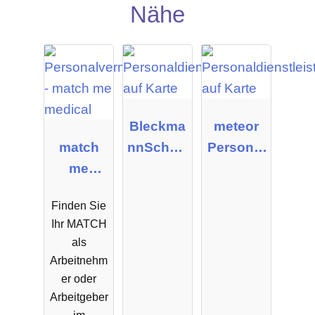
Nähe
Bleckma
meteor
match
nnSchulz
Personal
me
e GmbH
dienste
medical
AG & Co.
Finden Sie
KGaA
Ihr MATCH
als
Arbeitnehm
er oder
Arbeitgeber
im