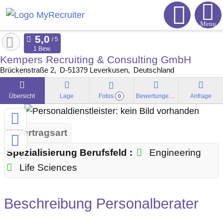
Menu
1 Bew.
Kempers Recruiting & Consulting GmbH
Brückenstraße 2
D-51379
Leverkusen
Deutschland
Übersicht
Lage
Fotos
Bewertungen
Anfrage
0
Vertragsart
Spezialisierung Berufsfeld :
Engineering
Life Sciences
Beschreibung Personalberater