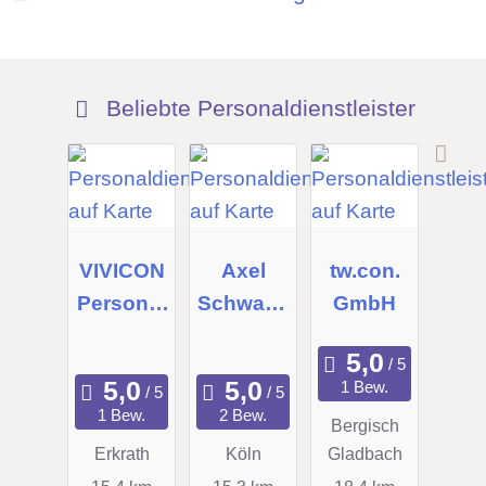
Beliebte Personaldienstleister
VIVICON
Axel
tw.con.
Personal
Schwartz
GmbH
beratung
People
GmbH
Manage
1 Bew.
ment
1 Bew.
2 Bew.
Bergisch
GmbH
Erkrath
Köln
Gladbach