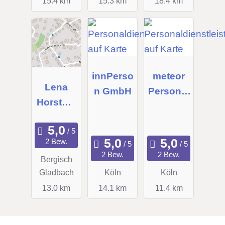
15.4 km
15.3 km
18.4 km
innPerso
meteor
Lena
n GmbH
Personal
Horstma
dienste
nn - Find
AG & Co.
The Best
KGaA
2 Bew.
Recruit
2 Bew.
2 Bew.
Bergisch
Gladbach
Köln
Köln
13.0 km
14.1 km
11.4 km