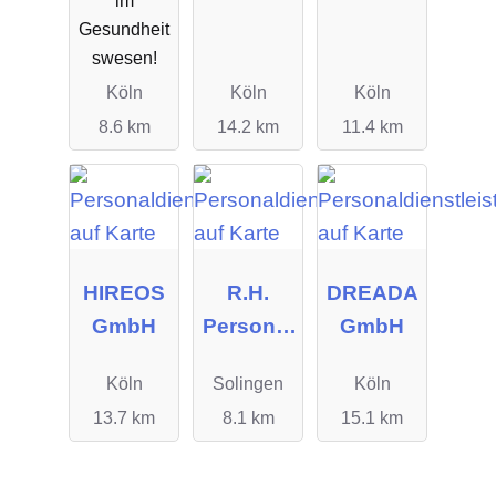
Gesundheit
swesen!
Köln
Köln
Köln
8.6 km
14.2 km
11.4 km
HIREOS
R.H.
DREADA
GmbH
Personal
GmbH
manage
Köln
Solingen
Köln
ment
13.7 km
8.1 km
15.1 km
GmbH