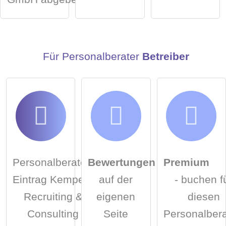
Klicken Sie hier um eine
individuelle Frage
an den
Personalberater-Eintrag zu stellen
.
Für Personalberater
Betreiber
Personalberater-
Bewertungen
Premium
Eintrag Kempers
auf der
- buchen f
Recruiting &
eigenen
diesen
Consulting
Seite
Personalbera