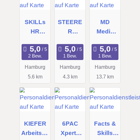
SKILLs
STEERE
MD
HR
R
Media
Experts
Consulti
UG
GmbH
ng GmbH
2 Bew.
1 Bew.
1 Bew.
Hamburg
Hamburg
Hamburg
5.6 km
4.3 km
13.7 km
KIEFER
6PAC
Facts &
Arbeitsve
Xperts
Skills