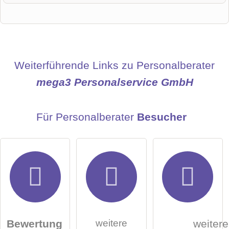
Vorname
Name
Weiterführende Links zu Personalberater
mega3 Personalservice GmbH
E-Mail-Adresse (wird nicht veröffentlicht)
Für Personalberater
Besucher
Hiermit akzeptiere ich die
AGB
.
weitere
Bewertung
weitere