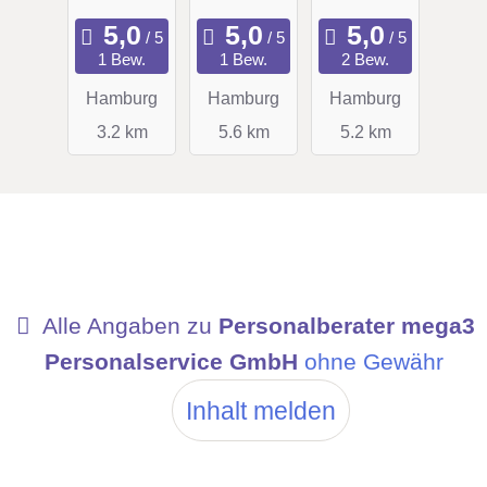
rmittlung
GmbH
GmbH &
&
Co. KG
1 Bew.
1 Bew.
2 Bew.
Personal
Hamburg
Hamburg
Hamburg
beratung
3.2 km
5.6 km
5.2 km
Alle Angaben zu
Personalberater mega3
Personalservice GmbH
ohne Gewähr
Inhalt melden