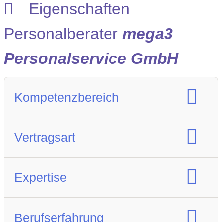
Eigenschaften
Personalberater
mega3
Personalservice GmbH
Kompetenzbereich
Spezialisierung Berufsfeld :
Vertragsart
Gesundheitswesen
Pädagogische/Soziale Position
Vertragsart:
Expertise
Arbeitnehmerüberlassung
Festanstellung
IT
Bau / Architektur
Berufserfahrung