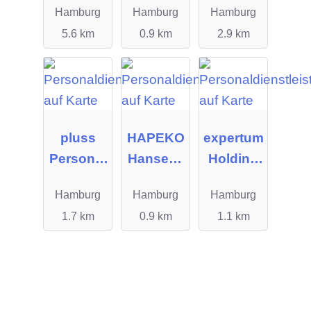
Hamburg
Hamburg
Hamburg
5.6 km
0.9 km
2.9 km
pluss
HAPEKO
expertum
Personal
Hanseati
Holding
manage
sches
GmbH
Hamburg
Hamburg
Hamburg
ment
Personal
1.7 km
0.9 km
1.1 km
GmbH
kontor
Deutschl
and
GmbH