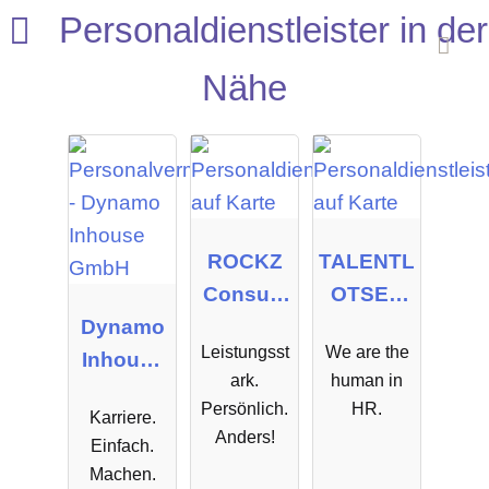
Personaldienstleister in der
Nähe
ROCKZ
TALENTL
Consulti
OTSEN
Dynamo
ng GmbH
GmbH
Leistungsst
We are the
Inhouse
ark.
human in
GmbH
Persönlich.
HR.
Karriere.
Anders!
Einfach.
Machen.