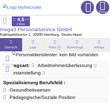
Menu
2 Bew.
mega3 Personalservice GmbH
Kattrepelsbrücke 1
20095
Hamburg
Deutschland
Übersicht
Lage
Fotos
Bewertungen
Anfrage
0
Vertragsart:
Arbeitnehmerüberlassung
Festanstellung
Spezialisierung Berufsfeld :
Gesundheitswesen
Pädagogische/Soziale Position