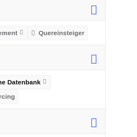
ement
Quereinsteiger
rne Datenbank
rcing