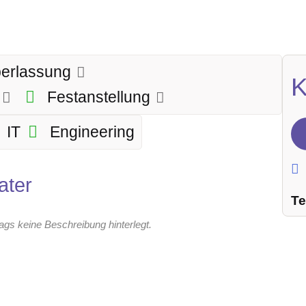
berlassung
K
g
Festanstellung
IT
Engineering
ater
Te
rags keine Beschreibung hinterlegt.