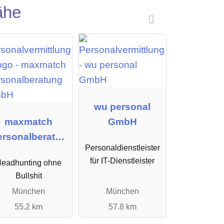
ähe
wu personal
maxmatch
GmbH
ersonalberatun
Personaldienstleister
g GmbH
für IT-Dienstleister
eadhunting ohne
Bullshit
München
München
55.2 km
57.8 km