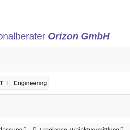
onalberater
Orizon GmbH
IT
Engineering
rlassung
Freelance-Projektvermittlung