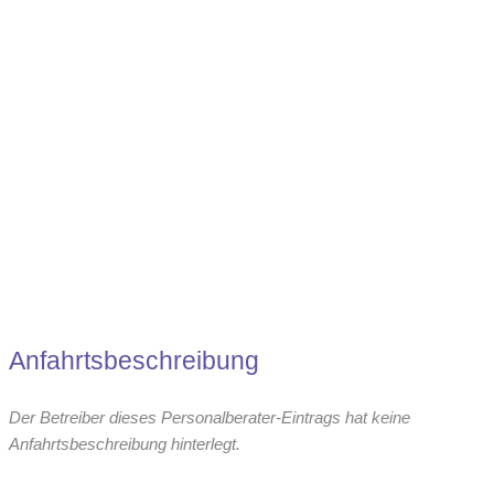
Elektroniker (m/w/d)
Direktansprache / Active Sourcing
Mechatroniker (m/w/d)
Pädagogik / Sozialwesen
Recht
Anfahrtsbeschreibung
Der Betreiber dieses Personalberater-Eintrags hat keine
Anfahrtsbeschreibung hinterlegt.