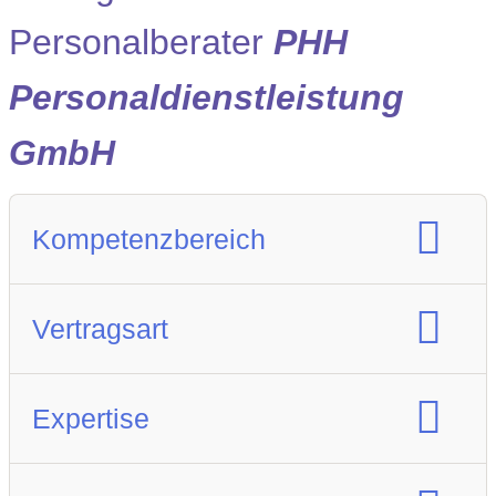
Personalberater
PHH
Personaldienstleistung
GmbH
Kompetenzbereich
Spezialisierung Berufsfeld :
Vertragsart
IT
Finance
Kaufmännische Position
Vertragsart:
Expertise
Gesundheitswesen
Arbeitnehmerüberlassung
Gewerbliche Position
Festanstellung
IT:
SAP
Bau / Architektur