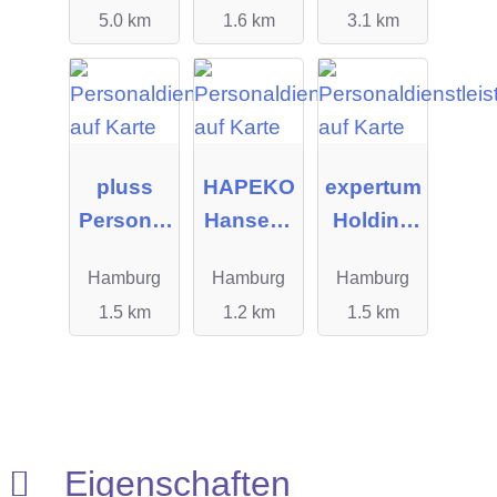
5.0 km
1.6 km
3.1 km
pluss
HAPEKO
expertum
Personal
Hanseati
Holding
manage
sches
GmbH
Hamburg
Hamburg
Hamburg
ment
Personal
1.5 km
1.2 km
1.5 km
GmbH
kontor
Deutschl
and
GmbH
Eigenschaften