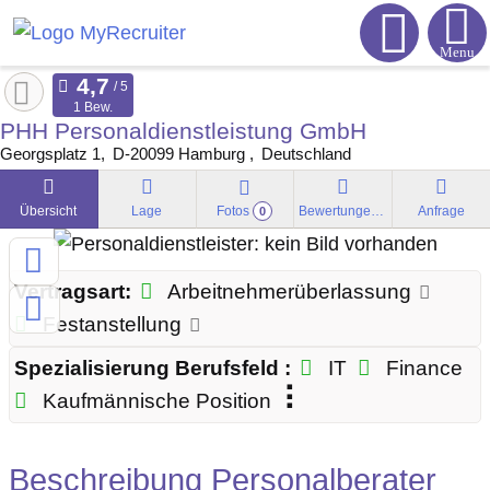
Menu
1 Bew.
PHH Personaldienstleistung GmbH
Georgsplatz 1
D-20099
Hamburg
Deutschland
Übersicht
Lage
Fotos
Bewertungen
Anfrage
0
Vertragsart:
Arbeitnehmerüberlassung
Festanstellung
Spezialisierung Berufsfeld :
IT
Finance
Kaufmännische Position
Beschreibung Personalberater