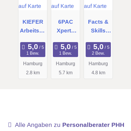
KIEFER
6PAC
Facts &
Arbeitsve
Xperts
Skills
rmittlung
GmbH
GmbH &
&
Co. KG
1 Bew.
1 Bew.
2 Bew.
Personal
Hamburg
Hamburg
Hamburg
beratung
2.8 km
5.7 km
4.8 km
Alle Angaben zu
Personalberater PHH