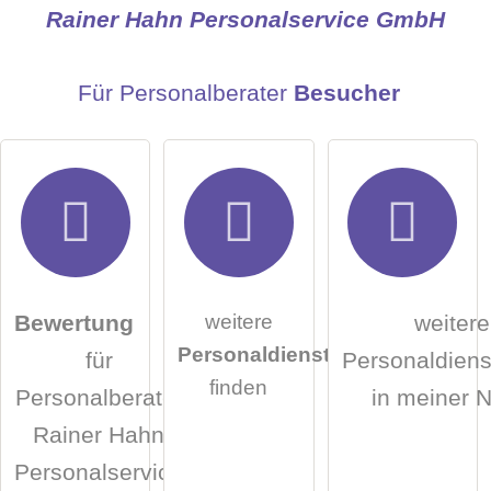
Rainer Hahn Personalservice GmbH
E-Mail-Adresse (wird nicht veröffentlicht)
Für Personalberater
Besucher
Hiermit akzeptiere ich die
AGB
.
weitere
Bewertung
weitere
Personaldienstleister
für
Personaldienst
Die
Datenschutzerklärung
habe ich zur Kenntnis
finden
Personalberater
in meiner 
genommen.
Rainer Hahn
öffentliche Frage stellen
Abbrechen
Personalservice