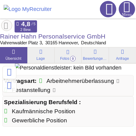
Menu
2 Bew.
Rainer Hahn Personalservice GmbH
Vahrenwalder Platz 3
30165
Hannover
Deutschland
Übersicht
Lage
Fotos
Bewertungen
Anfrage
0
Vertragsart:
Arbeitnehmerüberlassung
Festanstellung
Spezialisierung Berufsfeld :
Kaufmännische Position
Gewerbliche Position