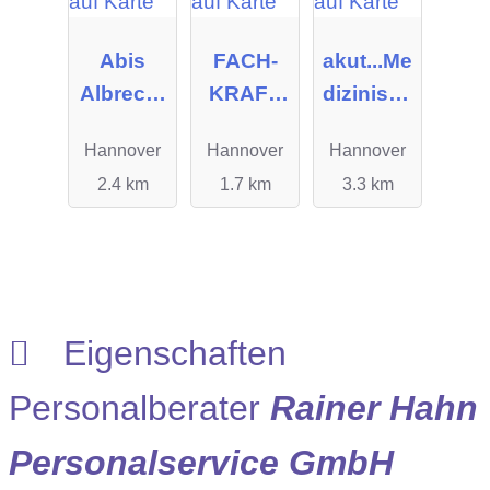
r
Abis
FACH-
akut...Me
Albrecht
KRAFT
dizinisch
GmbH
GmbH
e
Hannover
Hannover
Hannover
Personall
2.4 km
1.7 km
3.3 km
ogistik
GmbH
Eigenschaften
Personalberater
Rainer Hahn
Personalservice GmbH