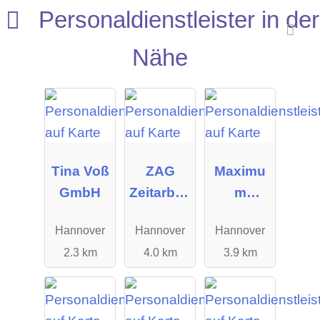
Personaldienstleister in der
Nähe
Tina Voß
ZAG
Maximu
GmbH
Zeitarbeit
m
s-
Personal
Hannover
Hannover
Hannover
Gesellsc
manage
2.3 km
4.0 km
3.9 km
haft
ment
GmbH
GmbH
Hannove