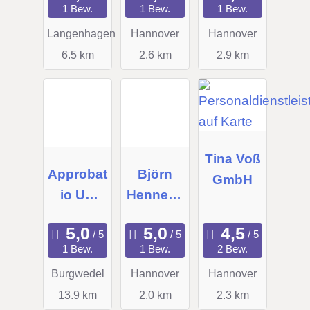
1 Bew.
1 Bew.
1 Bew.
Langenhagen
Hannover
Hannover
6.5 km
2.6 km
2.9 km
Tina Voß
Approbat
Björn
GmbH
io UG
Henneke
(haftungs
GmbH
beschrän
1 Bew.
1 Bew.
2 Bew.
kt)
Burgwedel
Hannover
Hannover
13.9 km
2.0 km
2.3 km