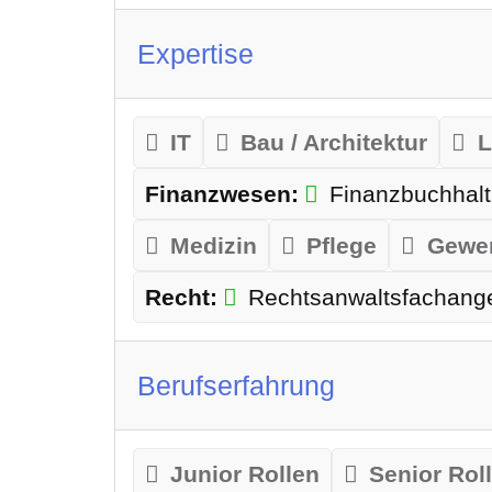
Expertise
IT
Bau / Architektur
L
Finanzwesen:
Finanzbuchhal
Medizin
Pflege
Gewer
Recht:
Rechtsanwaltsfachanges
Berufserfahrung
Junior Rollen
Senior Rol