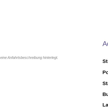
A
eine Anfahrtsbeschreibung hinterlegt.
S
Po
St
B
L