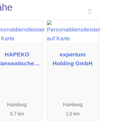
ähe
HAPEKO
expertum
anseatisches
Holding GmbH
ersonalkontor
Deutschland
GmbH
Hamburg
Hamburg
0.7 km
1.0 km