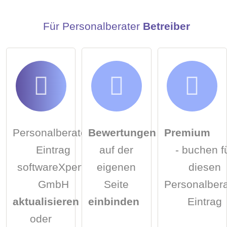
Klicken Sie hier um eine
individuelle Frage
an den
Personalberater-Eintrag zu stellen
.
Für Personalberater
Betreiber
Personalberater-
Bewertungen
Premium
Eintrag
auf der
- buchen f
softwareXperts
eigenen
diesen
GmbH
Seite
Personalbera
aktualisieren
einbinden
Eintrag
oder