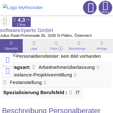
Menu
2 Bew.
softwareXperts GmbH
Julius Raab-Promenade 26
3100 St
Pölten
Österreich
Übersicht
Lage
Fotos
Bewertungen
Anfrage
0
Vertragsart:
Arbeitnehmerüberlassung
Freelance-Projektvermittlung
Festanstellung
Spezialisierung Berufsfeld :
IT
Beschreibung Personalberater