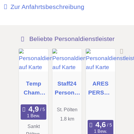
Zur Anfahrtsbeschreibung
Beliebte Personaldienstleister
Temp
Staff24
ARES
Champ
Personal
PERSON
GmbH
service
AL
St. Pölten
GmbH
GmbH
1 Bew.
1.8 km
Sankt
1 Bew.
Pölten,