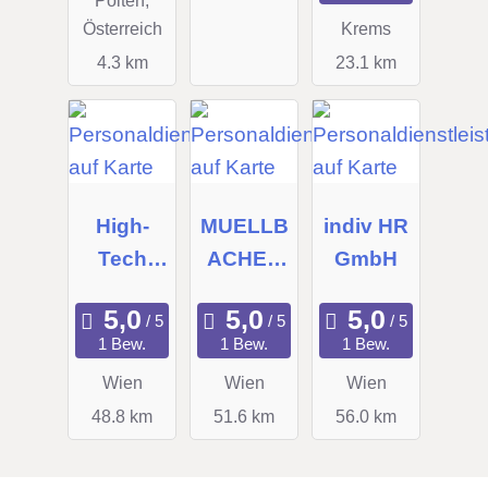
Österreich
Krems
4.3 km
23.1 km
High-
MUELLB
indiv HR
Tech
ACHER
GmbH
Personal
Personal
bereitstel
beratung
1 Bew.
1 Bew.
1 Bew.
lungs-
Wien
Wien
Wien
und
48.8 km
51.6 km
56.0 km
Technisc
he
Dienstlei