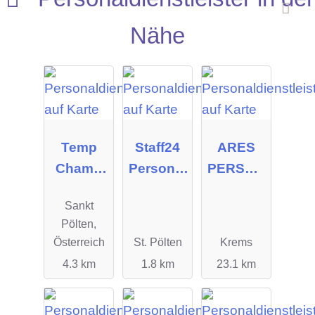
Nähe
Temp
Staff24
ARES
Champ
Personal
PERSON
GmbH
service
AL
Sankt
GmbH
GmbH
Pölten,
Österreich
St. Pölten
Krems
4.3 km
1.8 km
23.1 km