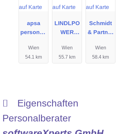
apsa
LINDLPO
Schmidt
personne
WER
& Partner
l
Personal
Personal
Wien
Wien
Wien
concepts
manage
und
54.1 km
55.7 km
58.4 km
gmbh
ment
Recruitin
GmbH
g GmbH
Eigenschaften
Personalberater
softwareXperts GmbH