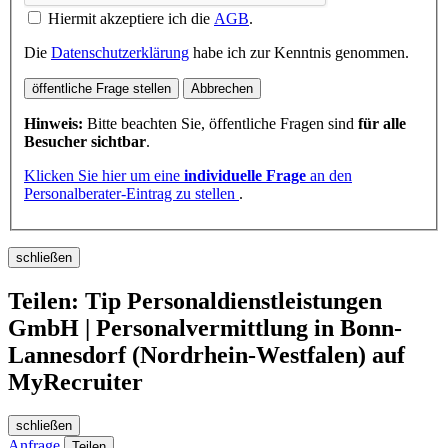
Hiermit akzeptiere ich die
AGB
.
Die
Datenschutzerklärung
habe ich zur Kenntnis genommen.
öffentliche Frage stellen
Abbrechen
Hinweis:
Bitte beachten Sie, öffentliche Fragen sind
für alle
Besucher sichtbar
.
Klicken Sie hier um eine
individuelle Frage
an den
Personalberater-Eintrag zu stellen
.
schließen
Teilen: Tip Personaldienstleistungen
GmbH | Personalvermittlung in Bonn-
Lannesdorf (Nordrhein-Westfalen) auf
MyRecruiter
schließen
Anfrage
Teilen