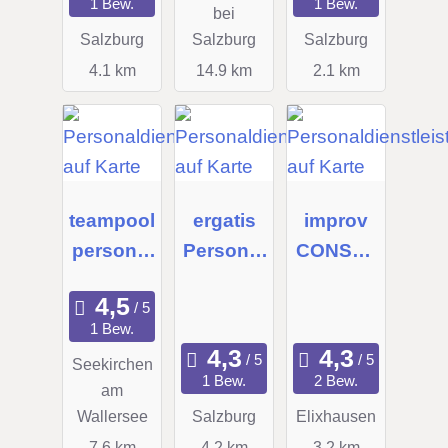
1 Bew.
1 Bew.
bei
Salzburg
Salzburg
Salzburg
4.1 km
14.9 km
2.1 km
teampool
ergatis
improv
personal
Personal
CONSUL
service
manage
TING OG
gmbh
ment
1 Bew.
GmbH
Seekirchen
1 Bew.
2 Bew.
am
Wallersee
Salzburg
Elixhausen
7.6 km
4.2 km
3.2 km