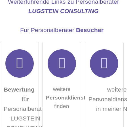
Name
Weiterführende Links zu Personalberater
LUGSTEIN CONSULTING
E-Mail-Adresse (wird nicht veröffentlicht)
Für Personalberater
Besucher
Hiermit akzeptiere ich die
AGB
.
weitere
Bewertung
weitere
Personaldienstleister
für
Personaldienst
Die
Datenschutzerklärung
habe ich zur Kenntnis
finden
Personalberater
in meiner 
genommen.
LUGSTEIN
öffentliche Frage stellen
Abbrechen