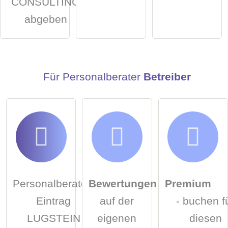
CONSULTING
Hinweis:
Bitte beachten Sie, öffentliche Fragen sind
für alle
abgeben
Besucher sichtbar
.
Klicken Sie hier um eine
individuelle Frage
an den
Personalberater-Eintrag zu stellen
.
Für Personalberater
Betreiber
Personalberater-
Bewertungen
Premium
Eintrag
auf der
- buchen f
LUGSTEIN
eigenen
diesen