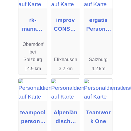
rk-
improv
ergatis
manage
CONSUL
Personal
ment
TING OG
manage
Oberndorf
gmbh
ment
bei
GmbH
Salzburg
Elixhausen
Salzburg
14.9 km
3.2 km
4.2 km
teampool
Alpenlän
Teamwor
personal
discher
k One
service
Personal