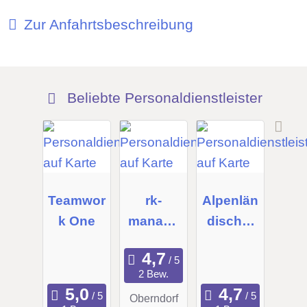
Zur Anfahrtsbeschreibung
Beliebte Personaldienstleister
Teamwor
rk-
Alpenlän
k One
manage
discher
ment
Personal
gmbh
service
2 Bew.
GmbH
Oberndorf