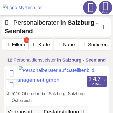
Menu
Personalberater
in Salzburg -
Seenland
0
Filtern
Karte
Nähe
Sortieren
12
Personaldienstleister
in Salzburg - Seenland
rk-management gmbh
2 Bew.
5110 Oberndorf bei Salzburg, Salzburg,
Österreich
Festanstellung
Vertragsart: