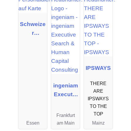
Schweize
r
Personal
Manage
ment
GmbH &
IPSWAYS
Co.KG
THERE
ingeniam
ARE
Executiv
IPSWAYS
e Search
TO THE
& Human
TOP
Frankfurt
Capital
Essen
am Main
Mainz
Consulti