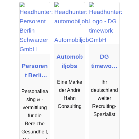
ng
Automob
DG
Persoren
iljobs
timework
t Berlin
GmbH
Eine Marke
Ihr
Schwarz
der André
deutschland
Personallea
er GmbH
Hahn
weiter
sing & -
Consulting
Recruiting-
vermittlung
Spezialist
für die
Bereiche
Gesundheit,