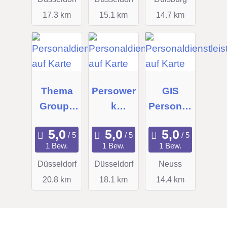
GmbH
17.3 km
15.1 km
14.7 km
Thema
Persower
GIS
Group -
k
Personall
Partner
Deutschl
ogistik
in Life
and
GmbH
1 Bew.
1 Bew.
1 Bew.
Science
GmbH
Düsseldorf
Düsseldorf
Neuss
Recruitm
20.8 km
18.1 km
14.4 km
ent