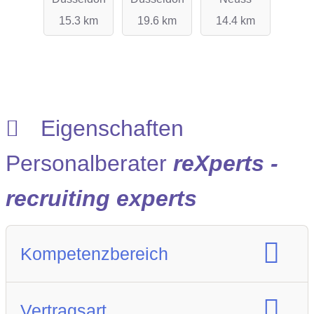
GmbH
GmbH
15.3 km
19.6 km
14.4 km
Eigenschaften
Personalberater
reXperts -
recruiting experts
Kompetenzbereich
Spezialisierung Berufsfeld :
Vertragsart