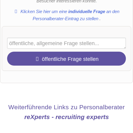
Besucher interessieren könnte.
Klicken Sie hier um eine
individuelle Frage
an den
Personalberater-Eintrag zu stellen
.
öffentliche Frage stellen
Vorname
Name
Weiterführende Links zu Personalberater
reXperts - recruiting experts
E-Mail-Adresse (wird nicht veröffentlicht)