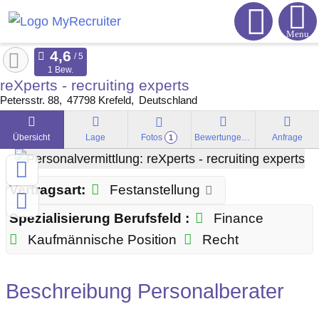
Menu
1 Bew.
reXperts - recruiting experts
Petersstr. 88
47798
Krefeld
Deutschland
Übersicht
Lage
Fotos
Bewertungen
Anfrage
1
Vertragsart:
Festanstellung
Spezialisierung Berufsfeld :
Finance
Kaufmännische Position
Recht
Beschreibung Personalberater