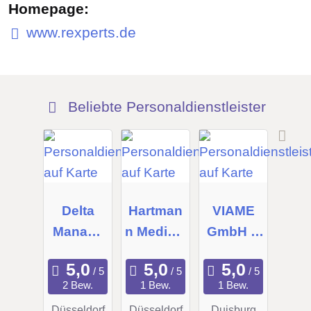
Homepage:
www.rexperts.de
Beliebte Personaldienstleister
Delta
Hartman
VIAME
Manage
n Medical
GmbH &
ment
GmbH
Co. KG
Consulta
2 Bew.
1 Bew.
1 Bew.
nts
Düsseldorf
Düsseldorf
Duisburg