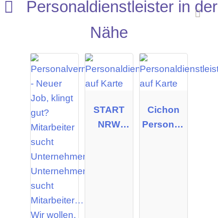
Personaldienstleister in der
Nähe
START
Cichon
NRW
Personal­
GmbH
manage
ment
GmbH