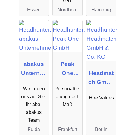
sen.
Essen
Nordhorn
Hamburg
abakus
Peak
Unterneh
One
Headmat
mensgru
GmbH
ch GmbH
Wir freuen
Personalber
ppe
& Co. KG
uns auf Sie!
atung nach
Hire Values
Ihr aba-
Maß
abakus
Team
Fulda
Frankfurt
Berlin