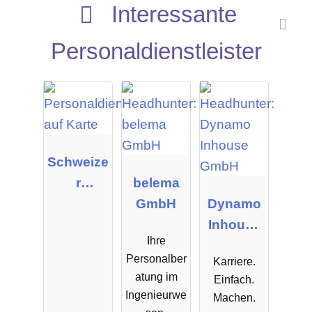
Interessante
Personaldienstleister
Schweize
r
belema
Personal
GmbH
Dynamo
Manage
Inhouse
Ihre
ment
GmbH
Personalber
Karriere.
GmbH &
atung im
Einfach.
Co.KG
Ingenieurwe
Machen.