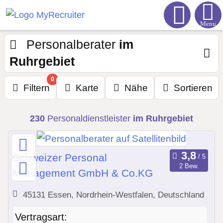
Menu
Personalberater
im
Ruhrgebiet
0
Filtern
Karte
Nähe
Sortieren
230
Personaldienstleister
im Ruhrgebiet
Schweizer Personal
2 Bew.
Management GmbH & Co.KG
45131 Essen, Nordrhein-Westfalen, Deutschland
Vertragsart: