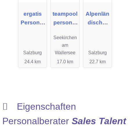
ergatis
teampool
Alpenlän
Personal
personal
discher
manage
service
Personal
Seekirchen
ment
gmbh
service
am
GmbH
GmbH
Salzburg
Wallersee
Salzburg
24.4 km
17.0 km
22.7 km
Eigenschaften
Personalberater
Sales Talent