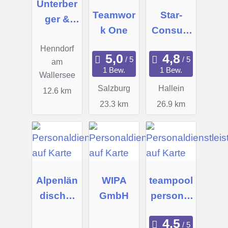
Unterber
Teamwor
Star-
ger &
k One
Consulti
Partner
ng Pöhr-
Henndorf
GmbH,
Schnöll
am
Executiv
1 Bew.
1 Bew.
Wallersee
Petra
e Search
Salzburg
Hallein
12.6 km
23.3 km
26.9 km
Alpenlän
WIPA
teampool
discher
GmbH
personal
Personal
service
service
gmbh