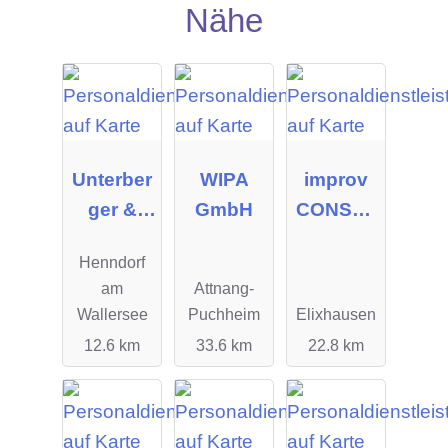
Nähe
Unterber
WIPA
improv
ger &
GmbH
CONSUL
Partner
TING OG
Henndorf
GmbH,
am
Attnang-
Executiv
Wallersee
Puchheim
Elixhausen
e Search
12.6 km
33.6 km
22.8 km