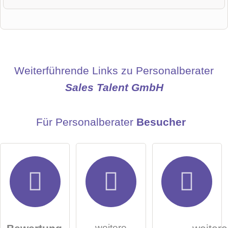
Vorname
Name
Weiterführende Links zu Personalberater
Sales Talent GmbH
E-Mail-Adresse (wird nicht veröffentlicht)
Für Personalberater
Besucher
Hiermit akzeptiere ich die
AGB
.
weitere