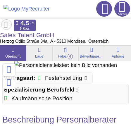
Menu
1 Bew.
Sales Talent GmbH
Herzog Odilo Straße 34a
A - 5310
Mondsee
Österreich
Übersicht
Lage
Fotos
Bewertungen
Anfrage
0
Vertragsart:
Festanstellung
Spezialisierung Berufsfeld :
Kaufmännische Position
Beschreibung Personalberater