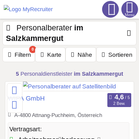
Menu
Personalberater
im
Salzkammergut
0
Filtern
Karte
Nähe
Sortieren
5
Personaldienstleister
im Salzkammergut
WIPA GmbH
2 Bew.
A-4800 Attnang-Puchheim, Österreich
Vertragsart: