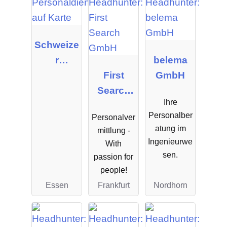
Schweize
r
belema
Personal
First
GmbH
Manage
Search
Ihre
ment
GmbH
Personalber
Personalver
GmbH &
atung im
mittlung -
Co.KG
Ingenieurwe
With
sen.
passion for
people!
Essen
Frankfurt
Nordhorn