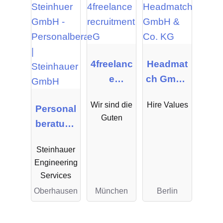
4freelanc
Headmat
e
ch GmbH
recruitme
& Co. KG
Wir sind die
Hire Values
Personal
nt eG
Guten
beratung
|
Steinhauer
Steinhau
Engineering
er GmbH
Services
Oberhausen
München
Berlin