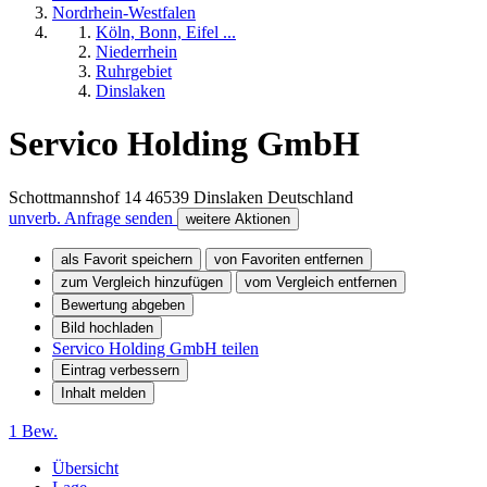
Nordrhein-Westfalen
Köln, Bonn, Eifel ...
Niederrhein
Ruhrgebiet
Dinslaken
Servico Holding GmbH
Schottmannshof 14
46539
Dinslaken
Deutschland
unverb. Anfrage senden
weitere Aktionen
als Favorit speichern
von Favoriten entfernen
zum Vergleich hinzufügen
vom Vergleich entfernen
Bewertung abgeben
Bild hochladen
Servico Holding GmbH teilen
Eintrag verbessern
Inhalt melden
1 Bew.
Übersicht