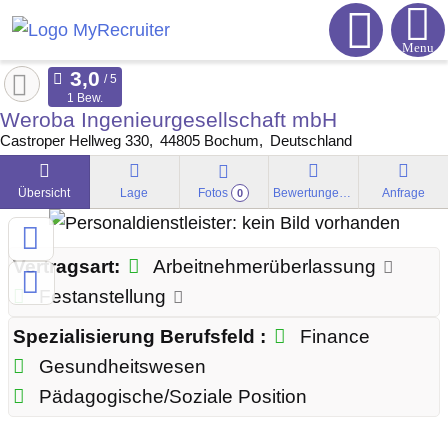
Menu
1 Bew.
Weroba Ingenieurgesellschaft mbH
Castroper Hellweg 330
44805
Bochum
Deutschland
Übersicht
Lage
Fotos
Bewertungen
Anfrage
0
Vertragsart:
Arbeitnehmerüberlassung
Festanstellung
Spezialisierung Berufsfeld :
Finance
Gesundheitswesen
Pädagogische/Soziale Position