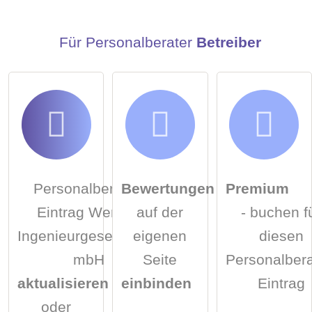
Klicken Sie hier um eine
individuelle Frage
an den
Personalberater-Eintrag zu stellen
.
Für Personalberater
Betreiber
Personalberater-
Bewertungen
Premium
Eintrag Weroba
auf der
- buchen f
Ingenieurgesellschaft
eigenen
diesen
mbH
Seite
Personalbera
aktualisieren
einbinden
Eintrag
oder