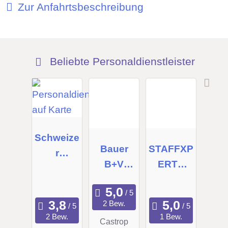
Zur Anfahrtsbeschreibung
Beliebte Personaldienstleister
Schweize
Bauer
STAFFXP
r
B+V
ERTS
Personal
GmbH
GmbH
Manage
ment
2 Bew.
GmbH &
2 Bew.
1 Bew.
Castrop