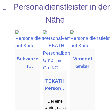
Personaldienstleister in der
Nähe
Schweize
Vermont
r
GmbH
Personal
Manage
TEKATH
ment
Personal
GmbH &
beratung
Der eine
Co.KG
GmbH &
wartet, dass