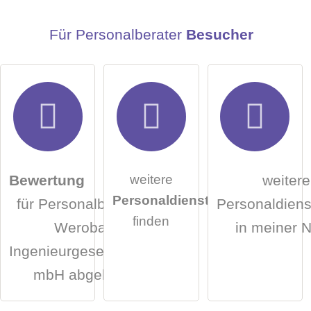
E-Mail-Adresse (wird nicht veröffentlicht)
Für Personalberater
Besucher
Hiermit akzeptiere ich die
AGB
.
weitere
Bewertung
weitere
Personaldienstleister
für Personalberater
Personaldienst
Die
Datenschutzerklärung
habe ich zur Kenntnis
finden
Weroba
in meiner 
genommen.
Ingenieurgesellschaft
öffentliche Frage stellen
Abbrechen
mbH abgeben
Hinweis:
Bitte beachten Sie, öffentliche Fragen sind
für alle
Besucher sichtbar
.