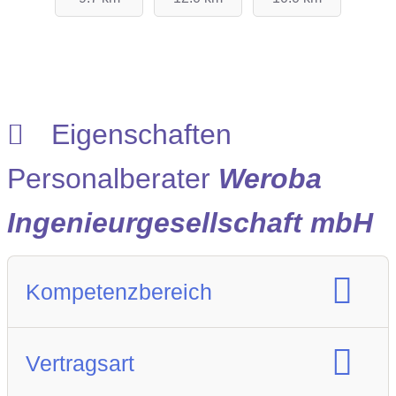
ment
GmbH
Eigenschaften
Personalberater
Weroba
Ingenieurgesellschaft mbH
Kompetenzbereich
Spezialisierung Berufsfeld :
Vertragsart
Finance
Gesundheitswesen