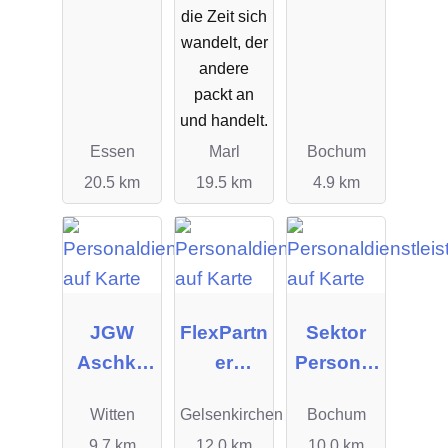
Co. KG
die Zeit sich
wandelt, der
andere
packt an
und handelt.
Essen
Marl
Bochum
20.5 km
19.5 km
4.9 km
JGW
FlexPartn
Sektor
Aschke
er
Personal
GmbH &
Personal
GmbH
Witten
Gelsenkirchen
Bochum
Co. KG
manage
9.7 km
12.0 km
10.0 km