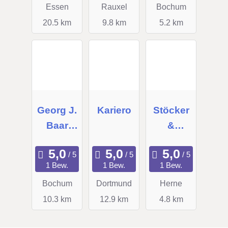
Co.KG
Essen
Rauxel
Bochum
20.5 km
9.8 km
5.2 km
Georg J.
Kariero
Stöcker
Baar
&
GEJOBA
Stöcker
Personal
GmbH
1 Bew.
1 Bew.
1 Bew.
beratung
Bochum
Dortmund
Herne
10.3 km
12.9 km
4.8 km