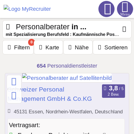
Menu
Personalberater
in ...
mit Spezialisierung Berufsfeld : Kaufmännische Position
0
Filtern
Karte
Nähe
Sortieren
654
Personaldienstleister
Schweizer Personal
2 Bew.
Management GmbH & Co.KG
45131 Essen, Nordrhein-Westfalen, Deutschland
Vertragsart: