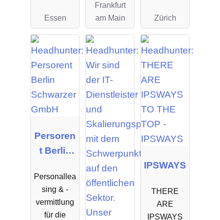
Frankfurt
& Human
Essen
am Main
Zürich
Capital
Consulti
ng
Persoren
t Berlin
Schwarz
IPSWAYS
Personallea
er GmbH
sing & -
THERE
vermittlung
ARE
für die
IPSWAYS