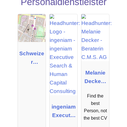
Personaldienstleister
Schweize
r
Personal
Melanie
Manage
Decker -
ment
Beraterin
GmbH &
Find the
C.M.S.
best
Co.KG
ingeniam
AG
Person, not
Executiv
the best CV
e Search